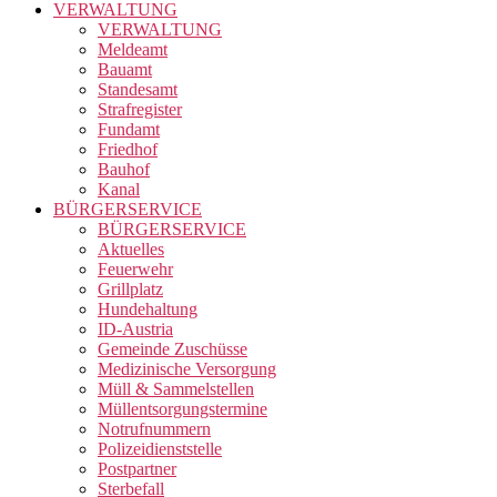
VERWALTUNG
VERWALTUNG
Meldeamt
Bauamt
Standesamt
Strafregister
Fundamt
Friedhof
Bauhof
Kanal
BÜRGERSERVICE
BÜRGERSERVICE
Aktuelles
Feuerwehr
Grillplatz
Hundehaltung
ID-Austria
Gemeinde Zuschüsse
Medizinische Versorgung
Müll & Sammelstellen
Müllentsorgungstermine
Notrufnummern
Polizeidienststelle
Postpartner
Sterbefall