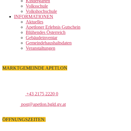
Kindergarten
Volksschule
Volkshochschule
INFORMATIONEN
Aktuelles
Apetloner Erlebnis Gutschein
Blühendes Österreich
Gebäudeinventar
Gemeindehaushaltsdaten
Veranstaltungen
MARKTGEMEINDE APETLON
Kirchengasse 3
A-7143 Apetlon
TELEFON
+43 2175 2220 0
FAX
+43 2175 2220 15
E-MAIL
post@apetlon.bgld.gv.at
ÖFFNUNGSZEITEN:
MONTAG – DONNERSTAG