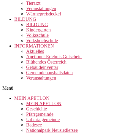
Tierarzt
Veranstaltungen
Wärmepreisdeckel
BILDUNG
BILDUNG
Kindergarten
Volksschule
Volkshochschule
INFORMATIONEN
Aktuelles
Apetloner Erlebnis Gutschein
Blühendes Österreich
Gebäudeinventar
Gemeindehaushaltsdaten
Veranstaltungen
Menü
MEIN APETLON
MEIN APETLON
Geschichte
Pfarrgemeinde
Urbarialgemeinde
Badesee
Nationalpark Neusiedlersee