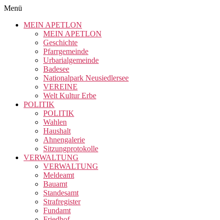
Menü
MEIN APETLON
MEIN APETLON
Geschichte
Pfarrgemeinde
Urbarialgemeinde
Badesee
Nationalpark Neusiedlersee
VEREINE
Welt Kultur Erbe
POLITIK
POLITIK
Wahlen
Haushalt
Ahnengalerie
Sitzungprotokolle
VERWALTUNG
VERWALTUNG
Meldeamt
Bauamt
Standesamt
Strafregister
Fundamt
Friedhof