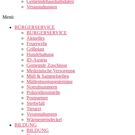
Gemeindehaushaltsdaten
Veranstaltungen
Menü
BÜRGERSERVICE
BÜRGERSERVICE
Aktuelles
Feuerwehr
Grillplatz
Hundehaltung
ID-Austria
Gemeinde Zuschüsse
Medizinische Versorgung
Müll & Sammelstellen
Müllentsorgungstermine
Notrufnummern
Polizeidienststelle
Postpartner
Sterbefall
Tierarzt
Veranstaltungen
Wärmepreisdeckel
BILDUNG
BILDUNG