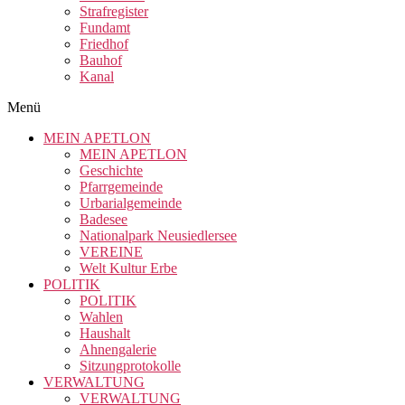
Strafregister
Fundamt
Friedhof
Bauhof
Kanal
Menü
MEIN APETLON
MEIN APETLON
Geschichte
Pfarrgemeinde
Urbarialgemeinde
Badesee
Nationalpark Neusiedlersee
VEREINE
Welt Kultur Erbe
POLITIK
POLITIK
Wahlen
Haushalt
Ahnengalerie
Sitzungprotokolle
VERWALTUNG
VERWALTUNG