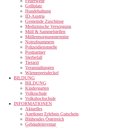
Feuerwehr
Grillplatz
Hundehaltung
ID-Austria
Gemeinde Zuschüsse
Medizinische Versorgung
Müll & Sammelstellen
Müllentsorgungstermine
Notrufnummern
Polizeidienststelle
Postpartner
Sterbefall
Tierarzt
Veranstaltungen
Wärmepreisdeckel
BILDUNG
BILDUNG
Kindergarten
Volksschule
Volkshochschule
INFORMATIONEN
Aktuelles
Apetloner Erlebnis Gutschein
Blühendes Österreich
Gebäudeinventar