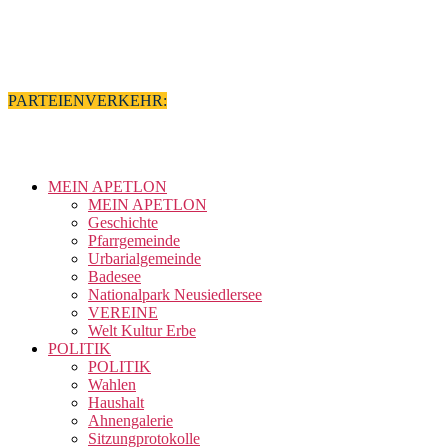
07:30 bis 12:00 & 12:30 bis 16:00
FREITAG
07:30 bis 13:00
PARTEIENVERKEHR:
MONTAG – FREITAG
08:00 bis 12:00
MEIN APETLON
MEIN APETLON
Geschichte
Pfarrgemeinde
Urbarialgemeinde
Badesee
Nationalpark Neusiedlersee
VEREINE
Welt Kultur Erbe
POLITIK
POLITIK
Wahlen
Haushalt
Ahnengalerie
Sitzungprotokolle